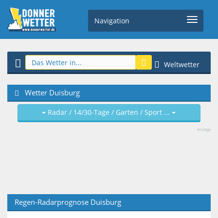
Navigation
Weltwetter
Wetter Duisburg
Radar / 14/30-Tage / Garten / Sport ...
Anzeige
Regen-Radarprognose Duisburg