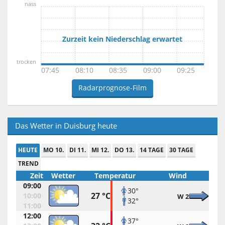
nass
Zurzeit kein Niederschlag erwartet
trocken
07:45
08:10
08:35
09:00
09:25
Radarprognose-Film
Das Wetter in Duisburg heute
HEUTE
MO 10.
DI 11.
MI 12.
DO 13.
14 TAGE
30 TAGE
TREND
Zeit
Wetter
Temperatur
Wind
09:00
30°
27 °C
10:00
W 2
32°
11:00
12:00
37°