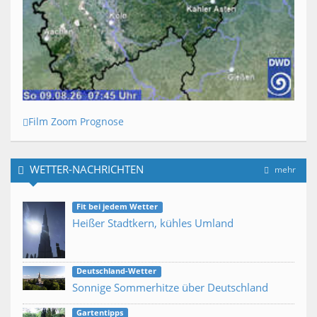
Film Zoom Prognose
WETTER-NACHRICHTEN
mehr
Fit bei jedem Wetter
Heißer Stadtkern, kühles Umland
Deutschland-Wetter
Sonnige Sommerhitze über Deutschland
Gartentipps