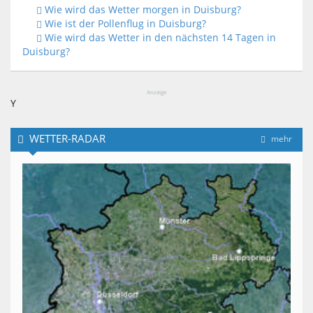
Wie wird das Wetter morgen in Duisburg?
Wie ist der Pollenflug in Duisburg?
Wie wird das Wetter in den nächsten 14 Tagen in
Duisburg?
Anzeige
Y
WETTER-RADAR
mehr