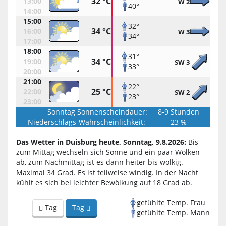
32 °C
13:00
W 2
40°
14:00
15:00
32°
34 °C
16:00
W 3
34°
17:00
18:00
31°
34 °C
19:00
SW 3
33°
20:00
21:00
22°
25 °C
22:00
SW 2
23°
23:00
Sonntag Sonnenscheindauer:
8-9 Stunden
Niederschlags-Wahrscheinlichkeit:
23 %
Das Wetter in Duisburg heute, Sonntag, 9.8.2026:
Bis
zum Mittag wechseln sich Sonne und ein paar Wolken
ab, zum Nachmittag ist es dann heiter bis wolkig.
Maximal 34 Grad. Es ist teilweise windig. In der Nacht
kühlt es sich bei leichter Bewölkung auf 18 Grad ab.
gefühlte Temp. Frau
Tag
Tag
gefühlte Temp. Mann