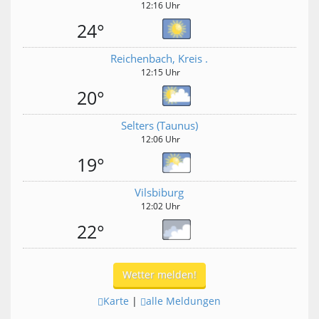
12:16 Uhr
24°
Reichenbach, Kreis .
12:15 Uhr
20°
Selters (Taunus)
12:06 Uhr
19°
Vilsbiburg
12:02 Uhr
22°
Wetter melden!
Karte
|
alle Meldungen