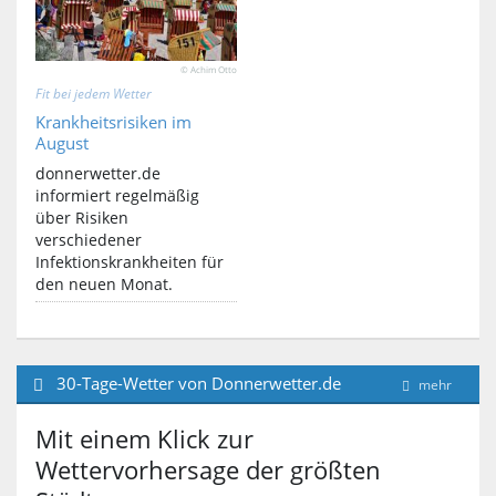
© Achim Otto
Fit bei jedem Wetter
Krankheitsrisiken im
August
donnerwetter.de
informiert regelmäßig
über Risiken
verschiedener
Infektionskrankheiten für
den neuen Monat.
30-Tage-Wetter von Donnerwetter.de
mehr
Mit einem Klick zur
Wettervorhersage der größten