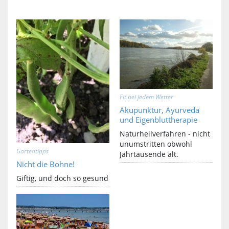
Fit bei jedem Wetter
Akupunktur, Ayurveda
und Eigenbluttherapie
Naturheilverfahren - nicht
unumstritten obwohl
Gartentipps
Jahrtausende alt.
Nicht die Bohne!
Giftig, und doch so gesund