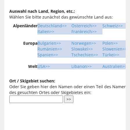
Auswahl nach Land, Region, etc.:
Wählen Sie bitte zunächst das gewünschte Land aus:
Alpenländer
Deutschland>>
Österreich>>
Schweiz>>
Italien>>
Frankreich>>
Europa
Bulgarien>>
Norwegen>>
Polen>>
Rumänien>>
Slowakei>>
Slowenien>>
Spanien>>
Tschechien>>
Türkei>>
Welt
USA>>
Libanon>>
Australien>>
Ort / Skigebiet suchen:
Oder Sie geben hier den Namen oder einen Teil des Namens
des gesuchten Ortes oder Skigebietes ein: