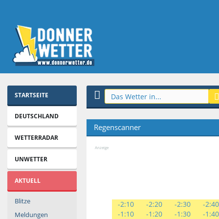
STARTSEITE
DEUTSCHLAND
Regenscanner
WETTERRADAR
Anzeige
UNWETTER
AKTUELL
Blitze
-2:10
-2:20
-2:30
-2:4
-1:10
-1:20
-1:30
-1:4
Meldungen