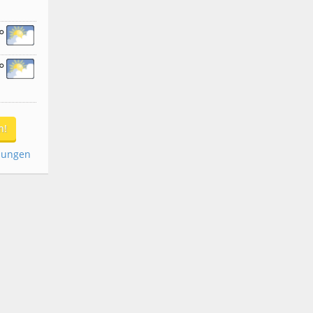
°
°
n!
dungen