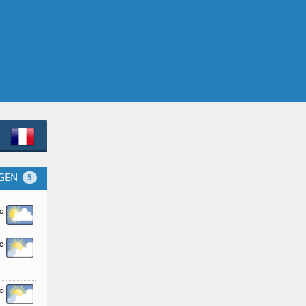
GEN
5
°
°
°