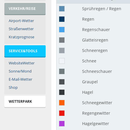
Sprühregen / Regen
VERKEHR/REISE
Regen
Airport-Wetter
Straßenwetter
Regenschauer
Kratzprognose
Glatteisregen
Schneeregen
SERVICE&TOOLS
Schnee
WebsiteWetter
Sonne/Mond
Schneeschauer
E-Mail-Wetter
Graupel
Shop
Hagel
WETTERPARK
Schneegewitter
Regengewitter
Hagelgewitter