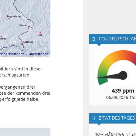
CO
-DEUTSCHLA
2
ldern sind in dieser
erschlagsarten
vergangenen drei
439 ppm
nose der kommenden drei
06.08.2026 15:
 erfolgt jede halbe
ZITAT DES TAGES
"Wer glÃ¼cklich ist, de