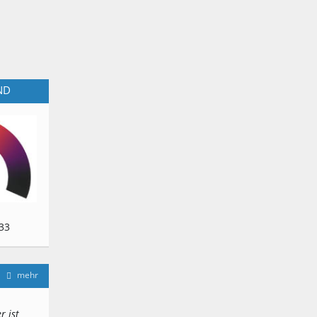
ND
33
mehr
r ist