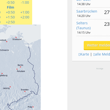
0
-0:50
-1:00
14:38 Uhr
Film
Saarbrücken
27
0
+0:50
+1:00
14:20 Uhr
0
+1:50
+2:00
0
+2:50
Selters
23
(Taunus)
14:15 Uhr
Wetter melde
Karte
|
alle Mel
Anzeige