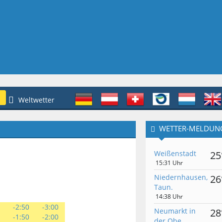
Weltwetter
WETTER-MELDUN
Weißenstadt
25
15:31 Uhr
Niedernhausen,
26
Taun.
14:38 Uhr
0
-2:50
-3:00
Neumarkt in
28
0
-1:50
-2:00
der Obe.