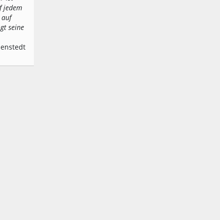
uf jedem
 auf
gt seine
denstedt