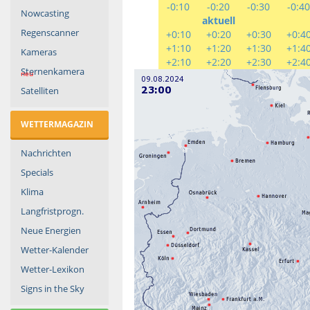
-0:10
-0:20
-0:30
-0:4
Nowcasting
aktuell
Regenscanner
+0:10
+0:20
+0:30
+0:4
+1:10
+1:20
+1:30
+1:4
Kameras
+2:10
+2:20
+2:30
+2:4
Sternenkamera
neu
Satelliten
WETTERMAGAZIN
Nachrichten
Specials
Klima
Langfristprogn.
Neue Energien
Wetter-Kalender
Wetter-Lexikon
Signs in the Sky