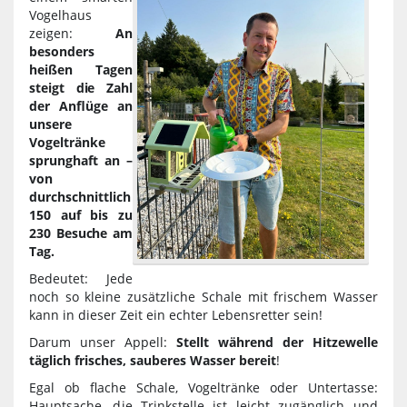
Vogelhaus
zeigen:
An
besonders
heißen Tagen
steigt die Zahl
der Anflüge an
unsere
Vogeltränke
sprunghaft an –
von
durchschnittlich
150 auf bis zu
230 Besuche am
Tag.
Bedeutet: Jede
noch so kleine zusätzliche Schale mit frischem Wasser
kann in dieser Zeit ein echter Lebensretter sein!
Darum unser Appell:
Stellt während der Hitzewelle
täglich frisches, sauberes Wasser bereit
!
Egal ob flache Schale, Vogeltränke oder Untertasse:
Hauptsache, die Trinkstelle ist leicht zugänglich und