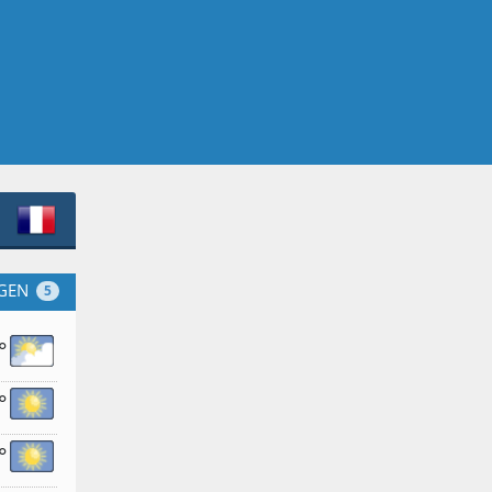
GEN
5
°
°
°