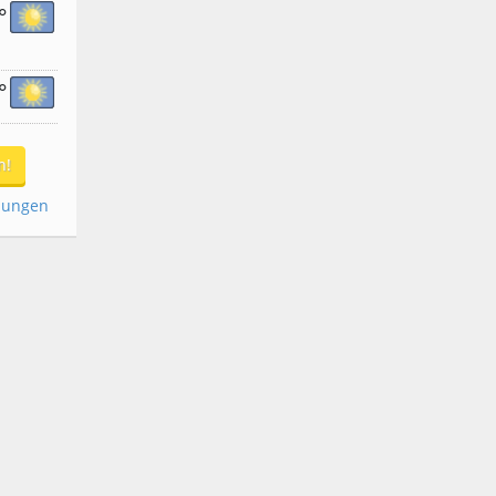
°
°
n!
dungen