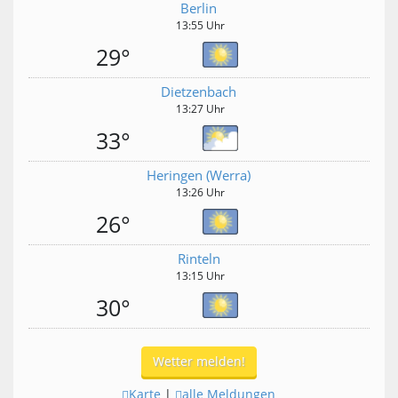
Berlin
13:55 Uhr
29°
Dietzenbach
13:27 Uhr
33°
Heringen (Werra)
13:26 Uhr
26°
Rinteln
13:15 Uhr
30°
Wetter melden!
Karte
|
alle Meldungen